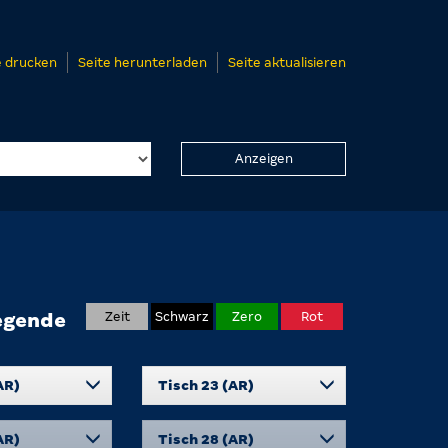
e drucken
Seite herunterladen
Seite aktualisieren
Anzeigen
egende
Zeit
Schwarz
Zero
Rot
AR)
Tisch 23 (AR)
AR)
Tisch 28 (AR)